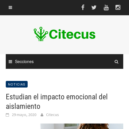
Saltar
al
contenido
Secciones
NOTICIAS
Estudian el impacto emocional del
aislamiento
29 mayo, 2020
Citecus