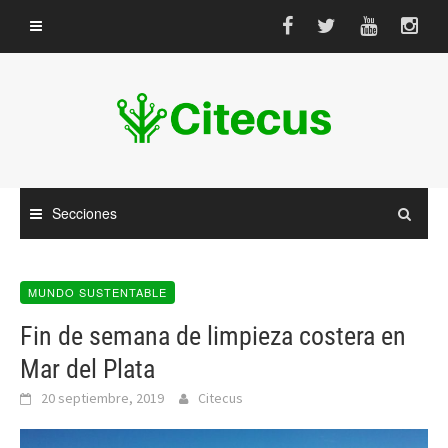
Saltar
al
contenido
Secciones
MUNDO SUSTENTABLE
Fin de semana de limpieza costera en
Mar del Plata
20 septiembre, 2019
Citecus