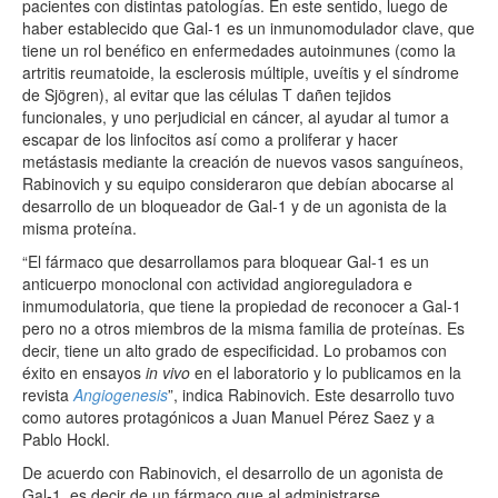
pacientes con distintas patologías. En este sentido, luego de
haber establecido que Gal-1 es un inmunomodulador clave, que
tiene un rol benéfico en enfermedades autoinmunes (como la
artritis reumatoide, la esclerosis múltiple, uveítis y el síndrome
de Sjögren), al evitar que las células T dañen tejidos
funcionales, y uno perjudicial en cáncer, al ayudar al tumor a
escapar de los linfocitos así como a proliferar y hacer
metástasis mediante la creación de nuevos vasos sanguíneos,
Rabinovich y su equipo consideraron que debían abocarse al
desarrollo de un bloqueador de Gal-1 y de un agonista de la
misma proteína.
“El fármaco que desarrollamos para bloquear Gal-1 es un
anticuerpo monoclonal con actividad angioreguladora e
inmumodulatoria, que tiene la propiedad de reconocer a Gal-1
pero no a otros miembros de la misma familia de proteínas. Es
decir, tiene un alto grado de especificidad. Lo probamos con
éxito en ensayos
in vivo
en el laboratorio y lo publicamos en la
revista
Angiogenesis
”, indica Rabinovich. Este desarrollo tuvo
como autores protagónicos a Juan Manuel Pérez Saez y a
Pablo Hockl.
De acuerdo con Rabinovich, el desarrollo de un agonista de
Gal-1, es decir de un fármaco que al administrarse