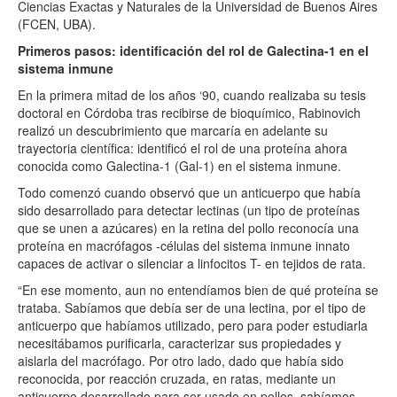
Ciencias Exactas y Naturales de la Universidad de Buenos Aires
(FCEN, UBA).
Primeros pasos: identificación del rol de Galectina-1 en el
sistema inmune
En la primera mitad de los años ‘90, cuando realizaba su tesis
doctoral en Córdoba tras recibirse de bioquímico, Rabinovich
realizó un descubrimiento que marcaría en adelante su
trayectoria científica: identificó el rol de una proteína ahora
conocida como Galectina-1 (Gal-1) en el sistema inmune.
Todo comenzó cuando observó que un anticuerpo que había
sido desarrollado para detectar lectinas (un tipo de proteínas
que se unen a azúcares) en la retina del pollo reconocía una
proteína en macrófagos -células del sistema inmune innato
capaces de activar o silenciar a linfocitos T- en tejidos de rata.
“En ese momento, aun no entendíamos bien de qué proteína se
trataba. Sabíamos que debía ser de una lectina, por el tipo de
anticuerpo que habíamos utilizado, pero para poder estudiarla
necesitábamos purificarla, caracterizar sus propiedades y
aislarla del macrófago. Por otro lado, dado que había sido
reconocida, por reacción cruzada, en ratas, mediante un
anticuerpo desarrollado para ser usado en pollos, sabíamos