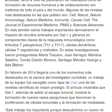
formación de recursos humanos y de colaboraciones con
institutos de todo el país y del mundo. Algunas de las revistas
más destacadas en las que publicó son:
Cell,
Nature
,
Nature
Immunology
,
Nature Medicine
,
Immunity
,
Cancer Cell,
The
Journal of Experimental Medicine,
PNAS
y
Sciences Advances
.
En este sentido varios trabajos importantes demostraron el
impacto de circuitos activados por Gal-1 y glicanos en
componentes claves de la respuesta inmunológica como
linfocitos T patogénicos (Th1 y Th17), células dendríticas,
células T regulatorias y mieloides. En estas investigaciones
fueron protagonistas Marta Toscano, Juan Ilarregui, Mariana
Salatino, Tomás Dalotto Moreno, Santiago Méndez Huergo y
Ada Blidner.
En febrero de 2014 llegaría uno de los momentos más
destacados en la carrera del investigador cordobés: un trabajo
de su equipo fue escogido como tapa de
Cell
, una de las
revistas científicas de mayor prestigio. El artículo mostraba que
Gal-1, además de asistir al escape tumoral, modula la
formación de nuevos vasos sanguíneos que favorecen la
proliferación de células tumorales y la formación de metástasis.
“Este trabajo fue importante porque descubrimos un nuevo rol