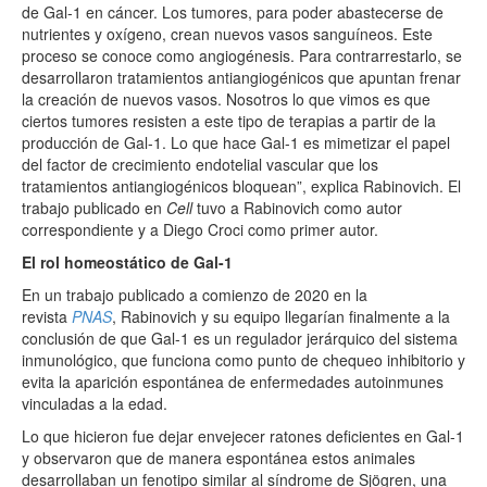
de Gal-1 en cáncer. Los tumores, para poder abastecerse de
nutrientes y oxígeno, crean nuevos vasos sanguíneos. Este
proceso se conoce como angiogénesis. Para contrarrestarlo, se
desarrollaron tratamientos antiangiogénicos que apuntan frenar
la creación de nuevos vasos. Nosotros lo que vimos es que
ciertos tumores resisten a este tipo de terapias a partir de la
producción de Gal-1. Lo que hace Gal-1 es mimetizar el papel
del factor de crecimiento endotelial vascular que los
tratamientos antiangiogénicos bloquean”, explica Rabinovich. El
trabajo publicado en
Cell
tuvo a Rabinovich como autor
correspondiente y a Diego Croci como primer autor.
El rol
homeostático de Gal-1
En un trabajo publicado a comienzo de 2020 en la
revista
PNAS
, Rabinovich y su equipo llegarían finalmente a la
conclusión de que Gal-1 es un regulador jerárquico del sistema
inmunológico, que funciona como punto de chequeo inhibitorio y
evita la aparición espontánea de enfermedades autoinmunes
vinculadas a la edad.
Lo que hicieron fue dejar envejecer ratones deficientes en Gal-1
y observaron que de manera espontánea estos animales
desarrollaban un fenotipo similar al síndrome de Sjögren, una