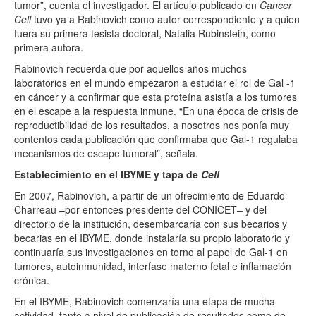
tumor”, cuenta el investigador. El artículo publicado en
Cancer
Cell
tuvo ya a Rabinovich como autor correspondiente y a quien
fuera su primera tesista doctoral, Natalia Rubinstein, como
primera autora.
Rabinovich recuerda que por aquellos años muchos
laboratorios en el mundo empezaron a estudiar el rol de Gal -1
en cáncer y a confirmar que esta proteína asistía a los tumores
en el escape a la respuesta inmune. “En una época de crisis de
reproductibilidad de los resultados, a nosotros nos ponía muy
contentos cada publicación que confirmaba que Gal-1 regulaba
mecanismos de escape tumoral”, señala.
Establecimiento en el IBYME y tapa de
Cell
En 2007, Rabinovich, a partir de un ofrecimiento de Eduardo
Charreau –por entonces presidente del CONICET– y del
directorio de la institución, desembarcaría con sus becarios y
becarias en el IBYME, donde instalaría su propio laboratorio y
continuaría sus investigaciones en torno al papel de Gal-1 en
tumores, autoinmunidad, interfase materno fetal e inflamación
crónica.
En el IBYME, Rabinovich comenzaría una etapa de mucha
actividad, tanto a nivel de publicación de resultados como de