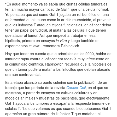
“En aquel momento ya se sabía que ciertas células tumorales
tenían mucha mayor cantidad de Gal-1 que una célula normal.
Yo pensaba que así como Gal-1 jugaba un rol benéfico en una
enfermedad autoinmune como la artritis reumatoide, al prevenir
que los linfocitos T ataquen tejidos funcionales, en cáncer debía
tener un papel perjudicial, al matar a las células T que tienen
que atacar al tumor. Así que empecé a trabajar en esa
hipótesis, primero en ensayos
in vitro
y luego también en
experimentos
in vivo
”, rememora Rabinovich
Hay que tener en cuenta que a principios de los 2000, hablar de
inmunoterapia contra el cáncer era todavía muy infrecuente en
la comunidad científica. Rabinovich recuerda que la hipótesis de
que un tumor pudiera matar a los linfocitos que debían atacarlo
era aún controversial.
Esta etapa alcanzó su punto culmine con la publicación de un
trabajo que fue portada de la revista
Cancer Cell
, en el que se
mostraba, a partir de ensayos en cultivos celulares y en
modelos animales y muestras de pacientes, que efectivamente
Gal-1 ayuda a los tumores a escapar a la respuesta inmune de
células T. “Lo que veíamos es que cuando bloqueábamos Gal-1
aparecían un gran número de linfocitos T que mataban al