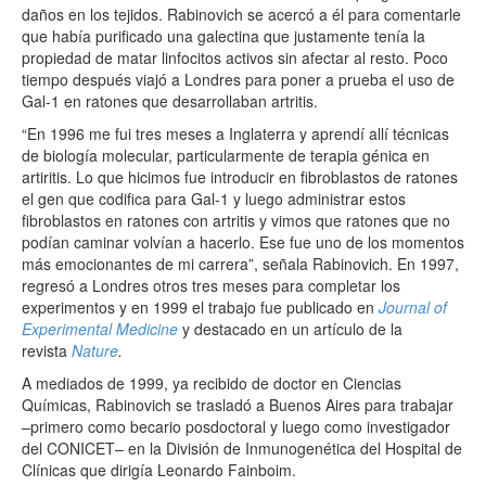
daños en los tejidos. Rabinovich se acercó a él para comentarle
que había purificado una galectina que justamente tenía la
propiedad de matar linfocitos activos sin afectar al resto. Poco
tiempo después viajó a Londres para poner a prueba el uso de
Gal-1 en ratones que desarrollaban artritis.
“En 1996 me fui tres meses a Inglaterra y aprendí allí técnicas
de biología molecular, particularmente de terapia génica en
artiritis. Lo que hicimos fue introducir en fibroblastos de ratones
el gen que codifica para Gal-1 y luego administrar estos
fibroblastos en ratones con artritis y vimos que ratones que no
podían caminar volvían a hacerlo. Ese fue uno de los momentos
más emocionantes de mi carrera”, señala Rabinovich. En 1997,
regresó a Londres otros tres meses para completar los
experimentos y en 1999 el trabajo fue publicado en
Journal of
Experimental Medicine
y destacado en un artículo de la
revista
Nature
.
A mediados de 1999, ya recibido de doctor en Ciencias
Químicas, Rabinovich se trasladó a Buenos Aires para trabajar
–primero como becario posdoctoral y luego como investigador
del CONICET– en la División de Inmunogenética del Hospital de
Clínicas que dirigía Leonardo Fainboim.