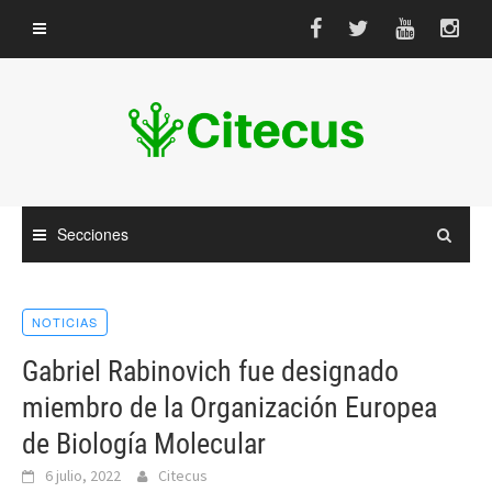
Saltar
al
contenido
Secciones
NOTICIAS
Gabriel Rabinovich fue designado
miembro de la Organización Europea
de Biología Molecular
6 julio, 2022
Citecus