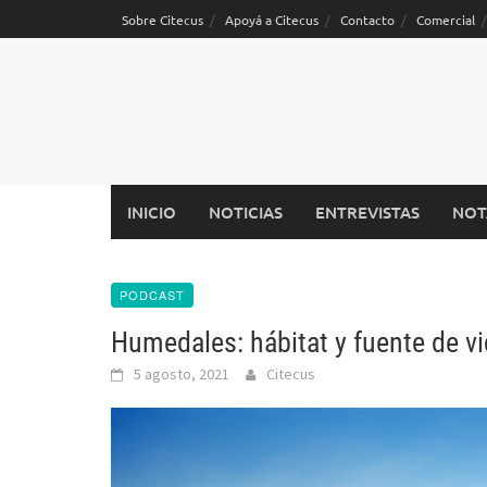
Saltar
Sobre Citecus
Apoyá a Citecus
Contacto
Comercial
al
contenido
INICIO
NOTICIAS
ENTREVISTAS
NOT
PODCAST
Humedales: hábitat y fuente de v
5 agosto, 2021
Citecus