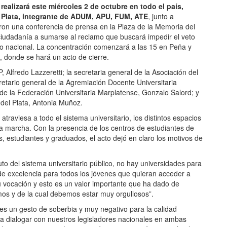
realizará este miércoles 2 de octubre en todo el país,
l Plata, integrante de ADUM, APU, FUM, ATE
, junto a
ron una conferencia de prensa en la Plaza de la Memoria del
iudadanía a sumarse al reclamo que buscará impedir el veto
no nacional. La concentración comenzará a las 15 en Peña y
, donde se hará un acto de cierre.
Alfredo Lazzeretti; la secretaria general de la Asociación del
cretario general de la Agremiación Docente Universitaria
de la Federación Universitaria Marplatense, Gonzalo Salord; y
del Plata, Antonia Muñoz.
aviesa a todo el sistema universitario, los distintos espacios
va marcha. Con la presencia de los centros de estudiantes de
 estudiantes y graduados, el acto dejó en claro los motivos de
uto del sistema universitario público, no hay universidades para
de excelencia para todos los jóvenes que quieran acceder a
u vocación y esto es un valor importante que ha dado de
os y de la cual debemos estar muy orgullosos”.
, es un gesto de soberbia y muy negativo para la calidad
r a dialogar con nuestros legisladores nacionales en ambas