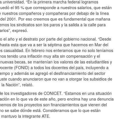
la universidad. “En la primera marcha federal logramos
quedó el 95 % que corresponde a nuestros salarios, que están
 nuestros compañeros y compañeras por debajo de la línea
ca del 2001. Por eso creemos que es fundamental que mañana
os los sindicatos son los paros y la salida a la calle para
arios”, expresó.
o el año y el destrato por parte del gobierno nacional. “Desde
n hasta esta que va a ser la séptima que hacemos en Mar del
 es casualidad. En febrero nos enteramos que no solo teníamos
os tenido una inflación muy alta sin compensación y el
uevas becas, se mantenían los valores de las estudiantiles y
ocente (FONID) a todos los docentes del país, incluyendo a
l tiempo y además se agregó el desfinanciamiento del sector
ajuste cuando anunciaron que no van a otorgar los subsidios de
la Nación”, relató.
 de los investigadores de CONICET. “Estamos en una situación
gación en lo que va de este año, pero encima hay una denuncia
nemos de los proyectos son financiamientos que vienen del
 no se sabe dónde está. Consideramos que lo que están
, mantuvo la integrante ATE.