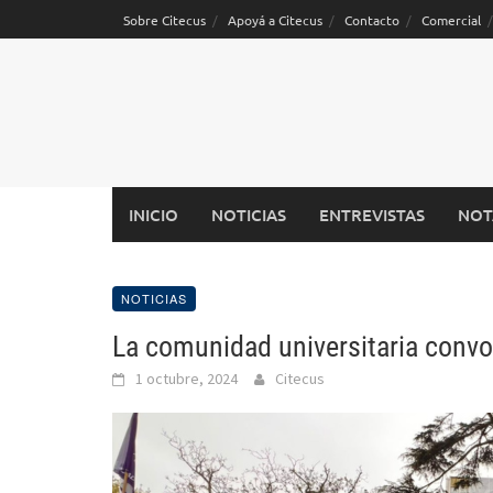
Saltar
Sobre Citecus
Apoyá a Citecus
Contacto
Comercial
al
contenido
INICIO
NOTICIAS
ENTREVISTAS
NOT
NOTICIAS
La comunidad universitaria convo
1 octubre, 2024
Citecus