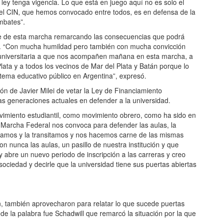
ley tenga vigencia. Lo que está en juego aquí no es solo el
 el CIN, que hemos convocado entre todos, es en defensa de la
mbates”.
parte de esta marcha remarcando las consecuencias que podrá
ico. “Con mucha humildad pero también con mucha convicción
universitaria a que nos acompañen mañana en esta marcha, a
lata y a todos los vecinos de Mar del Plata y Batán porque lo
stema educativo público en Argentina”, expresó.
ión de Javier Milei de vetar la Ley de Financiamiento
 las generaciones actuales en defender a la universidad.
miento estudiantil, como movimiento obrero, como ha sido en
 Marcha Federal nos convoca para defender las aulas, la
bitamos y la transitamos y nos hacemos carne de las mismas
n nunca las aulas, un pasillo de nuestra institución y que
y abre un nuevo periodo de inscripción a las carreras y creo
ciedad y decirle que la universidad tiene sus puertas abiertas
n, también aprovecharon para relatar lo que sucede puertas
e la palabra fue Schadwill que remarcó la situación por la que