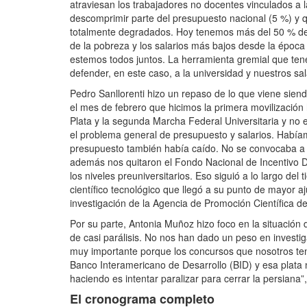
atraviesan los trabajadores no docentes vinculados a 
descomprimir parte del presupuesto nacional (5 %) y 
totalmente degradados. Hoy tenemos más del 50 % de
de la pobreza y los salarios más bajos desde la épo
estemos todos juntos. La herramienta gremial que tenem
defender, en este caso, a la universidad y nuestros sal
Pedro Sanllorenti hizo un repaso de lo que viene siend
el mes de febrero que hicimos la primera movilizació
Plata y la segunda Marcha Federal Universitaria y no
el problema general de presupuesto y salarios. Habíam
presupuesto también había caído. No se convocaba a n
además nos quitaron el Fondo Nacional de Incentivo D
los niveles preuniversitarios. Eso siguió a lo largo de
científico tecnológico que llegó a su punto de mayor 
investigación de la Agencia de Promoción Científica de 
Por su parte, Antonia Muñoz hizo foco en la situación
de casi parálisis. No nos han dado un peso en investi
muy importante porque los concursos que nosotros te
Banco Interamericano de Desarrollo (BID) y esa plata
haciendo es intentar paralizar para cerrar la persiana”
El cronograma completo