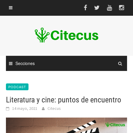
Saltar
al
contenido
Secciones
PODCAST
Literatura y cine: puntos de encuentro
14 mayo, 2021
Citecus