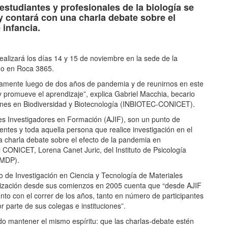
 estudiantes y profesionales de la biología se
y contará con una charla debate sobre el
 infancia.
alizará los días 14 y 15 de noviembre en la sede de la
do en Roca 3865.
mente luego de dos años de pandemia y de reunirnos en este
y promueve el aprendizaje”, explica Gabriel Macchia, becario
iones en Biodiversidad y Biotecnología (INBIOTEC-CONICET).
es Investigadores en Formación (AJIF), son un punto de
ntes y toda aquella persona que realice investigación en el
 la charla debate sobre el efecto de la pandemia en
l CONICET, Lorena Canet Juric, del Instituto de Psicología
NMDP).
tuto de Investigación en Ciencia y Tecnología de Materiales
zación desde sus comienzos en 2005 cuenta que “desde AJIF
to con el correr de los años, tanto en número de participantes
 parte de sus colegas e instituciones”.
do mantener el mismo espíritu: que las charlas-debate estén