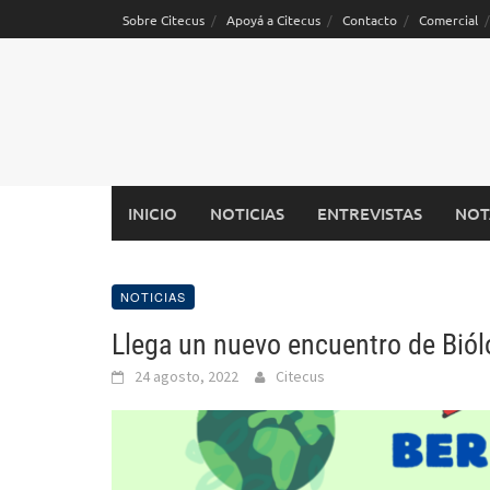
Saltar
Sobre Citecus
Apoyá a Citecus
Contacto
Comercial
al
contenido
INICIO
NOTICIAS
ENTREVISTAS
NOT
NOTICIAS
Llega un nuevo encuentro de Bió
24 agosto, 2022
Citecus