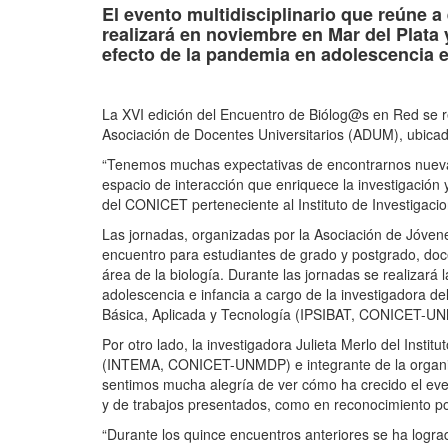
El evento multidisciplinario que reúne a
realizará en noviembre en Mar del Plata 
efecto de la pandemia en adolescencia e
La XVI edición del Encuentro de Biólog@s en Red se re
Asociación de Docentes Universitarios (ADUM), ubica
“Tenemos muchas expectativas de encontrarnos nueva
espacio de interacción que enriquece la investigación 
del CONICET perteneciente al Instituto de Investigac
Las jornadas, organizadas por la Asociación de Jóven
encuentro para estudiantes de grado y postgrado, doce
área de la biología. Durante las jornadas se realizará
adolescencia e infancia a cargo de la investigadora de
Básica, Aplicada y Tecnología (IPSIBAT, CONICET-U
Por otro lado, la investigadora Julieta Merlo del Insti
(INTEMA, CONICET-UNMDP) e integrante de la organi
sentimos mucha alegría de ver cómo ha crecido el even
y de trabajos presentados, como en reconocimiento por
“Durante los quince encuentros anteriores se ha logra