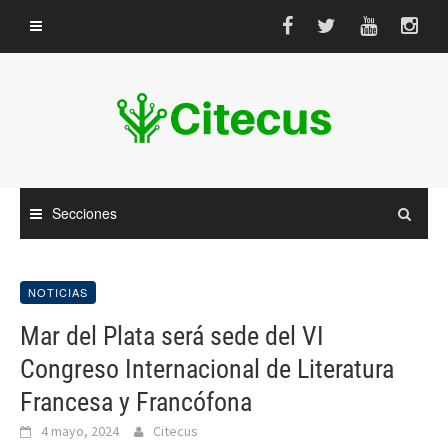
Saltar
al
contenido
Secciones
NOTICIAS
Mar del Plata será sede del VI
Congreso Internacional de Literatura
Francesa y Francófona
4 mayo, 2024
Citecus