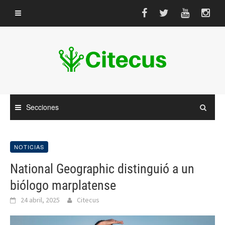
Saltar
al
contenido
Secciones
NOTICIAS
National Geographic distinguió a un
biólogo marplatense
24 abril, 2025
Citecus