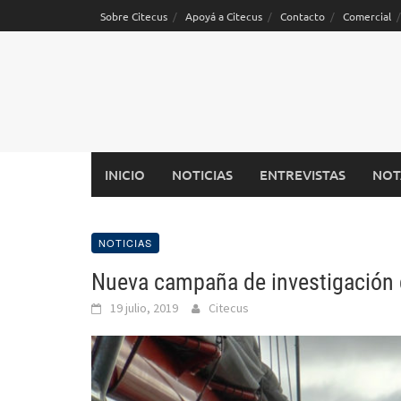
Saltar
Sobre Citecus
Apoyá a Citecus
Contacto
Comercial
al
contenido
INICIO
NOTICIAS
ENTREVISTAS
NOT
NOTICIAS
Nueva campaña de investigación d
19 julio, 2019
Citecus