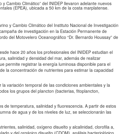
no y Cambio Climático” del INIDEP llevaron adelante nuevos
ntales (EPEA), ubicada a 50 km de la costa marplatense.
ino y Cambio Climático del Instituto Nacional de Investigación
 campaña de investigación en la Estación Permanente de
 bordo del Motovelero Oceanográfico “Dr. Bernardo Houssay” de
esde hace 20 años los profesionales del INIDEP estudian el
ura, salinidad y densidad del mar, además de realizar
ue permite registrar la energía luminosa disponible para el
 de la concentración de nutrientes para estimar la capacidad
 la variación temporal de las condiciones ambientales y la
dos los grupos del plancton (bacterias, fitoplancton,
es de temperatura, salinidad y fluorescencia. A partir de estos
olumna de agua y de los niveles de luz, se seleccionarán las
.
ientes, salinidad, oxígeno disuelto y alcalinidad, clorofila a,
ulado y del orgánico disuelto (CDOM), análisis bacteriológico,