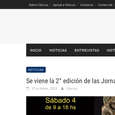
Saltar
Sobre Citecus
Apoyá a Citecus
Contacto
Comercial
al
contenido
INICIO
NOTICIAS
ENTREVISTAS
NOT
NOTICIAS
Se viene la 2° edición de las Jo
27 octubre, 2023
Citecus