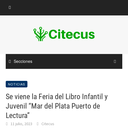
Saltar
al
contenido
Secciones
NOTICIAS
Se viene la Feria del Libro Infantil y
Juvenil “Mar del Plata Puerto de
Lectura”
11 julio, 2023
Citecus