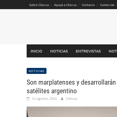
Saltar
Sobre Citecus
Apoyá a Citecus
Contacto
Comercial
al
contenido
INICIO
NOTICIAS
ENTREVISTAS
NOT
NOTICIAS
Son marplatenses y desarrollará
satélites argentino
12 agosto, 2021
Citecus