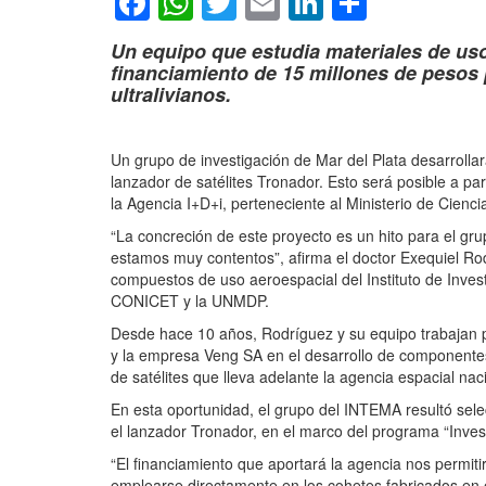
Facebook
WhatsApp
Twitter
Email
LinkedIn
Compar
Un equipo que estudia materiales de uso
financiamiento de 15 millones de pesos 
ultralivianos.
Un grupo de investigación de Mar del Plata desarrollar
lanzador de satélites Tronador. Esto será posible a pa
la Agencia I+D+i, perteneciente al Ministerio de Cienc
“La concreción de este proyecto es un hito para el gr
estamos muy contentos”, afirma el doctor Exequiel Rod
compuestos de uso aeroespacial del Instituto de Inve
CONICET y la UNMDP.
Desde hace 10 años, Rodríguez y su equipo trabajan 
y la empresa Veng SA en el desarrollo de componentes
de satélites que lleva adelante la agencia espacial nac
En esta oportunidad, el grupo del INTEMA resultó sel
el lanzador Tronador, en el marco del programa “Invest
“El financiamiento que aportará la agencia nos permit
emplearse directamente en los cohetes fabricados en e