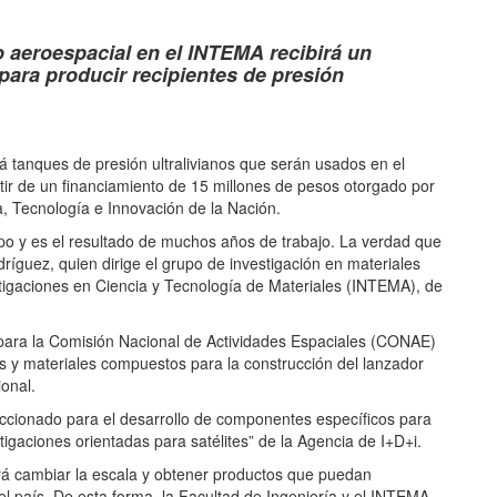
tir
 aeroespacial en el INTEMA recibirá un
para producir recipientes de presión
á tanques de presión ultralivianos que serán usados en el
rtir de un financiamiento de 15 millones de pesos otorgado por
ia, Tecnología e Innovación de la Nación.
upo y es el resultado de muchos años de trabajo. La verdad que
ríguez, quien dirige el grupo de investigación en materiales
stigaciones en Ciencia y Tecnología de Materiales (INTEMA), de
para la Comisión Nacional de Actividades Espaciales (CONAE)
 y materiales compuestos para la construcción del lanzador
ional.
eccionado para el desarrollo de componentes específicos para
igaciones orientadas para satélites” de la Agencia de I+D+i.
irá cambiar la escala y obtener productos que puedan
l país. De esta forma, la Facultad de Ingeniería y el INTEMA