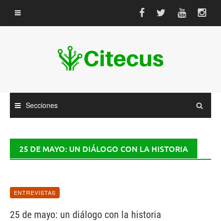
Saltar
al
contenido
Secciones
25 DE MAYO: UN DIÁLOGO CON LA HISTORIA
ENTREVISTAS
25 de mayo: un diálogo con la historia