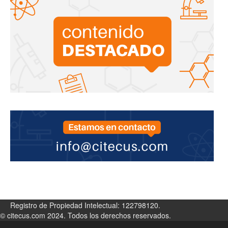
Registro de Propiedad Intelectual: 122798120.
© citecus.com 2024. Todos los derechos reservados.