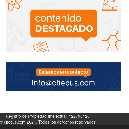
Registro de Propiedad Intelectual: 122798120.
© citecus.com 2024. Todos los derechos reservados.