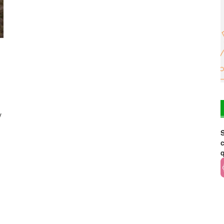
y
S
c