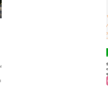
S
l
c
l