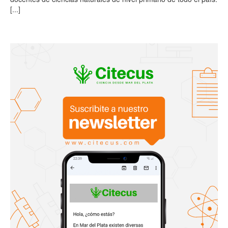
[...]