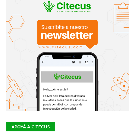
entradas
APOYÁ A CITECUS