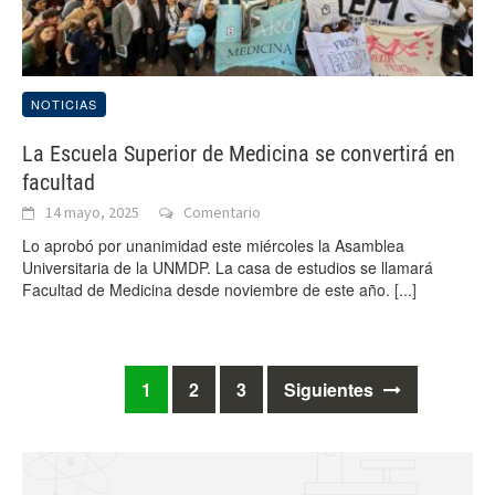
NOTICIAS
La Escuela Superior de Medicina se convertirá en
facultad
14 mayo, 2025
Comentario
Lo aprobó por unanimidad este miércoles la Asamblea
Universitaria de la UNMDP. La casa de estudios se llamará
Facultad de Medicina desde noviembre de este año.
[...]
Ir
1
2
3
Siguientes
a
las