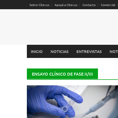
Saltar
Sobre Citecus
Apoyá a Citecus
Contacto
Comercial
al
contenido
INICIO
NOTICIAS
ENTREVISTAS
NOT
ENSAYO CLÍNICO DE FASE II/III