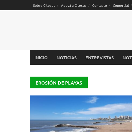
Saltar
Sobre Citecus
Apoyá a Citecus
Contacto
Comercial
al
contenido
INICIO
NOTICIAS
ENTREVISTAS
NOT
EROSIÓN DE PLAYAS