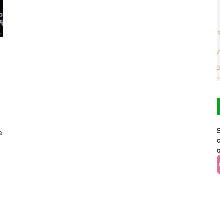
S
a
c