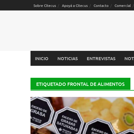
Saltar
Sobre Citecus
Apoyá a Citecus
Contacto
Comercial
al
contenido
INICIO
NOTICIAS
ENTREVISTAS
NOT
ETIQUETADO FRONTAL DE ALIMENTOS