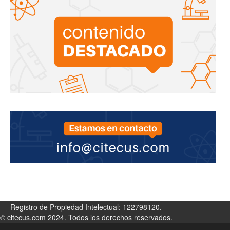
Registro de Propiedad Intelectual: 122798120.
© citecus.com 2024. Todos los derechos reservados.