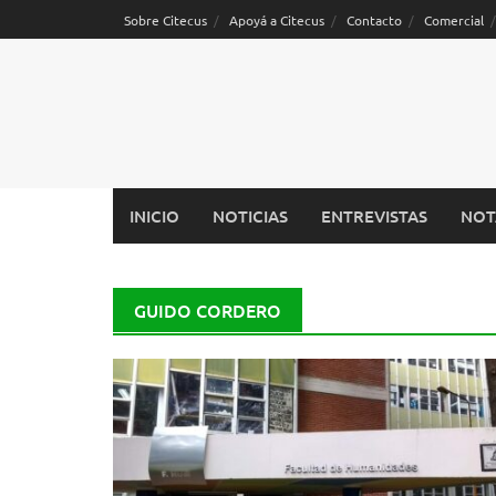
Saltar
Sobre Citecus
Apoyá a Citecus
Contacto
Comercial
al
contenido
INICIO
NOTICIAS
ENTREVISTAS
NOT
GUIDO CORDERO