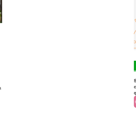
S
c
a