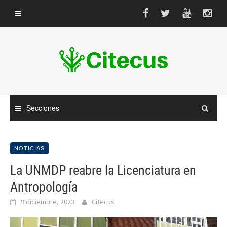
Saltar
al
contenido
Secciones
NOTICIAS
La UNMDP reabre la Licenciatura en
Antropología
9 diciembre, 2023
Citecus