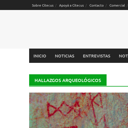
Saltar
Sobre Citecus
Apoyá a Citecus
Contacto
Comercial
al
contenido
INICIO
NOTICIAS
ENTREVISTAS
NOT
HALLAZGOS ARQUEOLÓGICOS