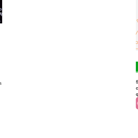
S
a
c