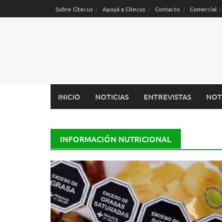
Saltar
Sobre Citecus
Apoyá a Citecus
Contacto
Comercial
al
contenido
INICIO
NOTICIAS
ENTREVISTAS
NOT
INFORMACIÓN NUTRICIONAL