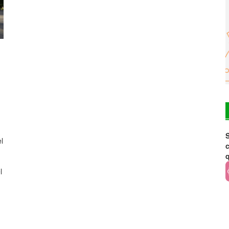
S
l
c
l