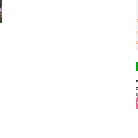
s
S
c