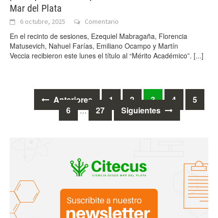
Mar del Plata
6 octubre, 2025
Comentario
En el recinto de sesiones, Ezequiel Mabragaña, Florencia
Matusevich, Nahuel Farías, Emiliano Ocampo y Martín
Veccia recibieron este lunes el título al “Mérito Académico”.
[...]
Ir
Anteriores
1
2
3
4
5
6
27
Siguientes
…
a
las
entradas