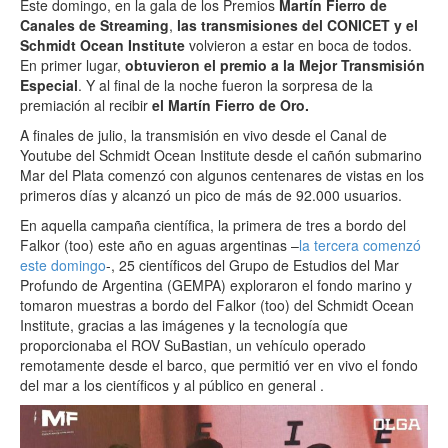
Este domingo, en la gala de los Premios
Martín Fierro de
Canales de Streaming
,
las transmisiones del CONICET y el
Schmidt Ocean Institute
volvieron a estar en boca de todos.
En primer lugar,
obtuvieron el premio a la Mejor Transmisión
Especial
. Y al final de la noche fueron la sorpresa de la
premiación al recibir
el Martín Fierro de Oro.
A finales de julio, la transmisión en vivo desde el Canal de
Youtube del Schmidt Ocean Institute desde el cañón submarino
Mar del Plata comenzó con algunos centenares de vistas en los
primeros días y alcanzó un pico de más de 92.000 usuarios.
En aquella campaña científica, la primera de tres a bordo del
Falkor (too) este año en aguas argentinas –
la tercera comenzó
este domingo
-, 25 científicos del Grupo de Estudios del Mar
Profundo de Argentina (GEMPA) exploraron el fondo marino y
tomaron muestras a bordo del Falkor (too) del Schmidt Ocean
Institute, gracias a las imágenes y la tecnología que
proporcionaba el ROV SuBastian, un vehículo operado
remotamente desde el barco, que permitió ver en vivo el fondo
del mar a los científicos y al público en general .