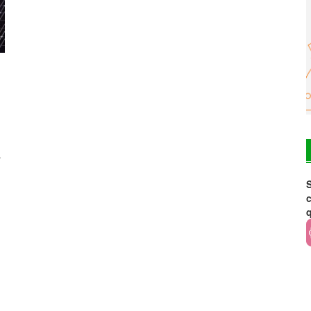
r
S
c