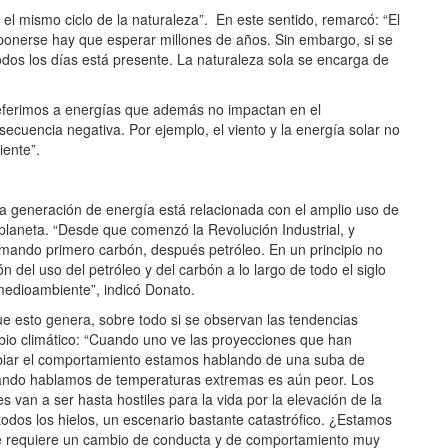
el mismo ciclo de la naturaleza”. En este sentido, remarcó: “El
ponerse hay que esperar millones de años. Sin embargo, si se
todos los días está presente. La naturaleza sola se encarga de
s referimos a energías que además no impactan en el
uencia negativa. Por ejemplo, el viento y la energía solar no
ente”.
 la generación de energía está relacionada con el amplio uso de
planeta. “Desde que comenzó la Revolución Industrial, y
ando primero carbón, después petróleo. En un principio no
 del uso del petróleo y del carbón a lo largo de todo el siglo
medioambiente”, indicó Donato.
e esto genera, sobre todo si se observan las tendencias
bio climático: “Cuando uno ve las proyecciones que han
mbiar el comportamiento estamos hablando de una suba de
ando hablamos de temperaturas extremas es aún peor. Los
 van a ser hasta hostiles para la vida por la elevación de la
odos los hielos, un escenario bastante catastrófico. ¿Estamos
 se requiere un cambio de conducta y de comportamiento muy