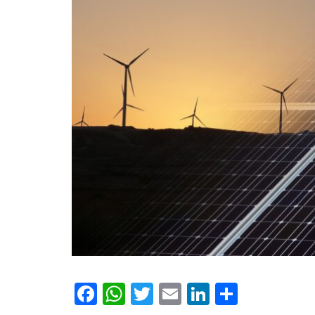
Facebook
WhatsApp
Twitter
Email
LinkedIn
Compar