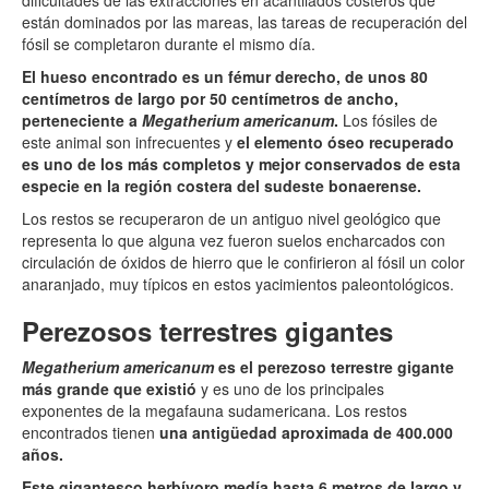
dificultades de las extracciones en acantilados costeros que
están dominados por las mareas, las tareas de recuperación del
fósil se completaron durante el mismo día.
El hueso encontrado es un fémur derecho, de unos 80
centímetros de largo por 50 centímetros de ancho,
perteneciente a
Megatherium americanum
.
Los fósiles de
este animal son infrecuentes y
el elemento óseo recuperado
es uno de los más completos y mejor conservados de esta
especie en la región costera del sudeste bonaerense.
Los restos se recuperaron de un antiguo nivel geológico que
representa lo que alguna vez fueron suelos encharcados con
circulación de óxidos de hierro que le confirieron al fósil un color
anaranjado, muy típicos en estos yacimientos paleontológicos.
Perezosos terrestres gigantes
Megatherium americanum
es el perezoso terrestre gigante
más grande que existió
y es uno de los principales
exponentes de la megafauna sudamericana. Los restos
encontrados tienen
una antigüedad aproximada de 400.000
años.
Este gigantesco herbívoro medía hasta 6 metros de largo y