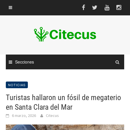
Saltar
al
contenido
Secciones
NOTICIAS
Turistas hallaron un fósil de megaterio
en Santa Clara del Mar
6 marzo, 2026
Citecus