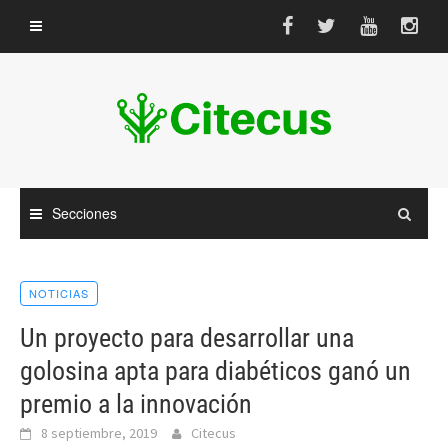
Saltar
al
contenido
Secciones
NOTICIAS
Un proyecto para desarrollar una
golosina apta para diabéticos ganó un
premio a la innovación
8 septiembre, 2019
Citecus