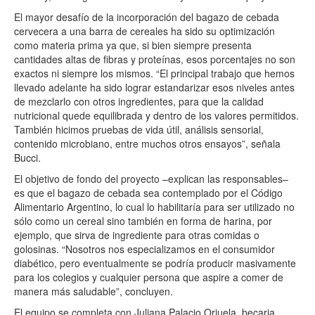
El mayor desafío de la incorporación del bagazo de cebada
cervecera a una barra de cereales ha sido su optimización
como materia prima ya que, si bien siempre presenta
cantidades altas de fibras y proteínas, esos porcentajes no son
exactos ni siempre los mismos. “El principal trabajo que hemos
llevado adelante ha sido lograr estandarizar esos niveles antes
de mezclarlo con otros ingredientes, para que la calidad
nutricional quede equilibrada y dentro de los valores permitidos.
También hicimos pruebas de vida útil, análisis sensorial,
contenido microbiano, entre muchos otros ensayos”, señala
Bucci.
El objetivo de fondo del proyecto –explican las responsables–
es que el bagazo de cebada sea contemplado por el Código
Alimentario Argentino, lo cual lo habilitaría para ser utilizado no
sólo como un cereal sino también en forma de harina, por
ejemplo, que sirva de ingrediente para otras comidas o
golosinas. “Nosotros nos especializamos en el consumidor
diabético, pero eventualmente se podría producir masivamente
para los colegios y cualquier persona que aspire a comer de
manera más saludable”, concluyen.
El equipo se completa con Juliana Palacio Orjuela, becaria