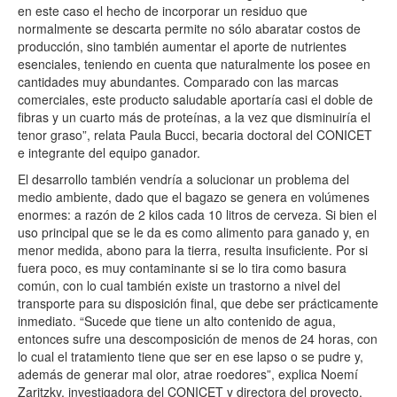
en este caso el hecho de incorporar un residuo que
normalmente se descarta permite no sólo abaratar costos de
producción, sino también aumentar el aporte de nutrientes
esenciales, teniendo en cuenta que naturalmente los posee en
cantidades muy abundantes. Comparado con las marcas
comerciales, este producto saludable aportaría casi el doble de
fibras y un cuarto más de proteínas, a la vez que disminuiría el
tenor graso”, relata Paula Bucci, becaria doctoral del CONICET
e integrante del equipo ganador.
El desarrollo también vendría a solucionar un problema del
medio ambiente, dado que el bagazo se genera en volúmenes
enormes: a razón de 2 kilos cada 10 litros de cerveza. Si bien el
uso principal que se le da es como alimento para ganado y, en
menor medida, abono para la tierra, resulta insuficiente. Por si
fuera poco, es muy contaminante si se lo tira como basura
común, con lo cual también existe un trastorno a nivel del
transporte para su disposición final, que debe ser prácticamente
inmediato. “Sucede que tiene un alto contenido de agua,
entonces sufre una descomposición de menos de 24 horas, con
lo cual el tratamiento tiene que ser en ese lapso o se pudre y,
además de generar mal olor, atrae roedores”, explica Noemí
Zaritzky, investigadora del CONICET y directora del proyecto.