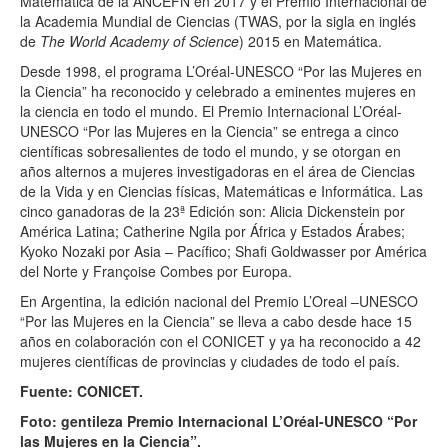
Matemática de la ANCEFN en 2017 y el Premio Internacional de
la Academia Mundial de Ciencias (TWAS, por la sigla en inglés
de
The World Academy of Science
) 2015 en Matemática.
Desde 1998, el programa L’Oréal-UNESCO “Por las Mujeres en
la Ciencia” ha reconocido y celebrado a eminentes mujeres en
la ciencia en todo el mundo. El Premio Internacional L’Oréal-
UNESCO “Por las Mujeres en la Ciencia” se entrega a cinco
científicas sobresalientes de todo el mundo, y se otorgan en
años alternos a mujeres investigadoras en el área de Ciencias
de la Vida y en Ciencias físicas, Matemáticas e Informática. Las
cinco ganadoras de la 23ª Edición son: Alicia Dickenstein por
América Latina; Catherine Ngila por África y Estados Árabes;
Kyoko Nozaki por Asia – Pacífico; Shafi Goldwasser por América
del Norte y Françoise Combes por Europa.
En Argentina, la edición nacional del Premio L’Oreal –UNESCO
“Por las Mujeres en la Ciencia” se lleva a cabo desde hace 15
años en colaboración con el CONICET y ya ha reconocido a 42
mujeres científicas de provincias y ciudades de todo el país.
Fuente: CONICET.
Foto: gentileza Premio Internacional L’Oréal-UNESCO “Por
las Mujeres en la Ciencia”.