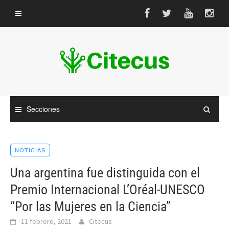
Saltar
al
contenido
Secciones
NOTICIAS
Una argentina fue distinguida con el
Premio Internacional L’Oréal-UNESCO
“Por las Mujeres en la Ciencia”
11 febrero, 2021
Citecus