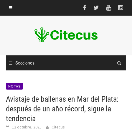
Saltar
al
contenido
Secciones
NOTAS
Avistaje de ballenas en Mar del Plata:
después de un año récord, sigue la
tendencia
12 octubre, 2025
Citecus