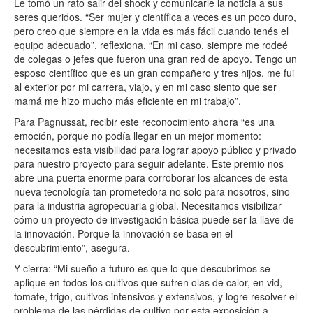
Le tomó un rato salir del shock y comunicarle la noticia a sus
seres queridos. “Ser mujer y científica a veces es un poco duro,
pero creo que siempre en la vida es más fácil cuando tenés el
equipo adecuado”, reflexiona. “En mi caso, siempre me rodeé
de colegas o jefes que fueron una gran red de apoyo. Tengo un
esposo científico que es un gran compañero y tres hijos, me fui
al exterior por mi carrera, viajo, y en mi caso siento que ser
mamá me hizo mucho más eficiente en mi trabajo”.
Para Pagnussat, recibir este reconocimiento ahora “es una
emoción, porque no podía llegar en un mejor momento:
necesitamos esta visibilidad para lograr apoyo público y privado
para nuestro proyecto para seguir adelante. Este premio nos
abre una puerta enorme para corroborar los alcances de esta
nueva tecnología tan prometedora no solo para nosotros, sino
para la industria agropecuaria global. Necesitamos visibilizar
cómo un proyecto de investigación básica puede ser la llave de
la innovación. Porque la innovación se basa en el
descubrimiento”, asegura.
Y cierra: “Mi sueño a futuro es que lo que descubrimos se
aplique en todos los cultivos que sufren olas de calor, en vid,
tomate, trigo, cultivos intensivos y extensivos, y logre resolver el
problema de las pérdidas de cultivo por esta exposición a