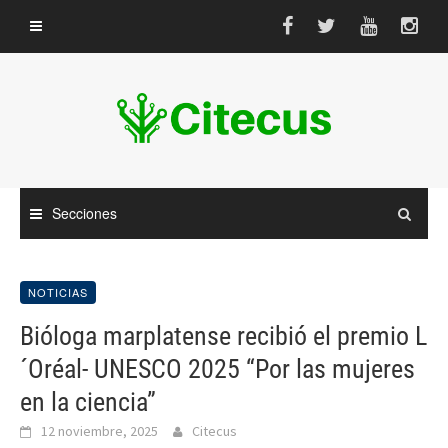
Saltar
al
contenido
Secciones
NOTICIAS
Bióloga marplatense recibió el premio L
´Oréal- UNESCO 2025 “Por las mujeres
en la ciencia”
12 noviembre, 2025
Citecus