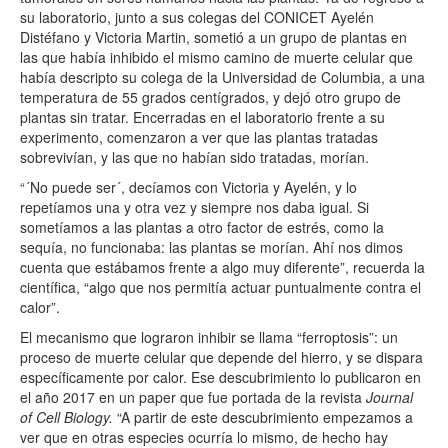
su laboratorio, junto a sus colegas del CONICET Ayelén
Distéfano y Victoria Martin, sometió a un grupo de plantas en
las que había inhibido el mismo camino de muerte celular que
había descripto su colega de la Universidad de Columbia, a una
temperatura de 55 grados centígrados, y dejó otro grupo de
plantas sin tratar. Encerradas en el laboratorio frente a su
experimento, comenzaron a ver que las plantas tratadas
sobrevivían, y las que no habían sido tratadas, morían.
“´No puede ser´, decíamos con Victoria y Ayelén, y lo
repetíamos una y otra vez y siempre nos daba igual. Si
sometíamos a las plantas a otro factor de estrés, como la
sequía, no funcionaba: las plantas se morían. Ahí nos dimos
cuenta que estábamos frente a algo muy diferente”, recuerda la
científica, “algo que nos permitía actuar puntualmente contra el
calor”.
El mecanismo que lograron inhibir se llama “ferroptosis”: un
proceso de muerte celular que depende del hierro, y se dispara
específicamente por calor. Ese descubrimiento lo publicaron en
el año 2017 en un paper que fue portada de la revista
Journal
of Cell Biology.
“A partir de este descubrimiento empezamos a
ver que en otras especies ocurría lo mismo, de hecho hay