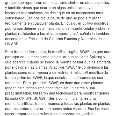
grupos que reportaron un mecanismo similar en otras especies,
y también vimos que ocurre en algas unicelulares, y en
bacterias fotosintéticas, es decir que es un mecanismo muy
conservado. Eso nos dio la pauta de que se podía replicar
teóricamente en cualquier planta. En cualquier cultivo nosotros
podríamos detener este mecanismo de muerte celular y obtener
plantas resistentes a las altas temperaturas”, señala la también
docente de la Facultad de Ciencias Exactas y Naturales de la
UNMDP.
Para frenar la ferroptosis, la científica llegó a SWAP: un gen que
participa en un mecanismo molecular que se llama Splicing y
que aparece cuando se inhibe la muerte celular que es afectada
por el calor en las plantas. Al activar “SWAP le conferimos a las
plantas como una ´memoria del estrés térmico´. Al modificar la
transcripción de SWAP, lo que nosotros modificamos es esa
memoria”. Para “prender” SWAP, es decir que estas plantas
tengan este mecanismo encendido sin un estrés o una
preaclimatación, utilizaron una tecnología para modificar genes
llamada CRISPR-dCAS9. “Sería como implantarles una
memoria artificial: transformamos a todas las plantas en plantas
que recuerdan un calor que nunca antes vivieron. Eso las hace
nacer preparadas para las altas temperaturas”, indica