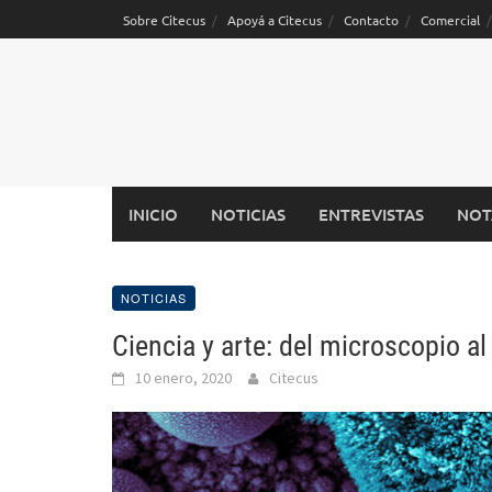
Saltar
Sobre Citecus
Apoyá a Citecus
Contacto
Comercial
al
contenido
INICIO
NOTICIAS
ENTREVISTAS
NOT
NOTICIAS
Ciencia y arte: del microscopio a
10 enero, 2020
Citecus