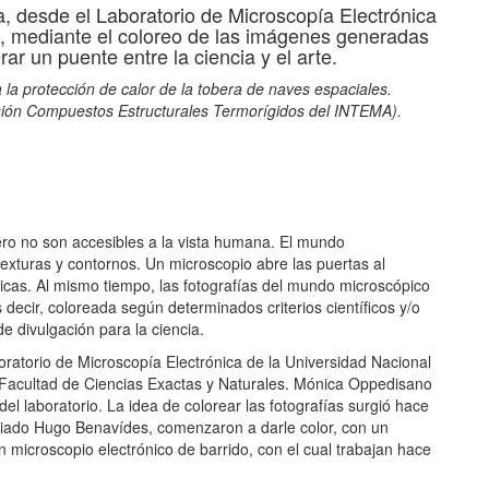
a, desde el Laboratorio de Microscopía Electrónica
s, mediante el coloreo de las imágenes generadas
ar un puente entre la ciencia y el arte.
 la protección de calor de la tobera de naves espaciales.
visión Compuestos Estructurales Termorígidos del INTEMA).
pero no son accesibles a la vista humana. El mundo
texturas y contornos. Un microscopio abre las puertas al
gicas. Al mismo tiempo, las fotografías del mundo microscópico
 decir, coloreada según determinados criterios científicos y/o
e divulgación para la ciencia.
ratorio de Microscopía Electrónica de la Universidad Nacional
 Facultad de Ciencias Exactas y Naturales. Mónica Oppedisano
el laboratorio. La idea de colorear las fotografías surgió hace
nciado Hugo Benavídes, comenzaron a darle color, con un
microscopio electrónico de barrido, con el cual trabajan hace