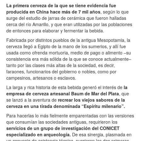
La primera cerveza de la que se tiene evidencia fue
producida en China hace más de 7 mil años
, según lo que
surge del estudio de jarras de cerámica que fueron halladas
cerca del río Amarillo, y que eran utilizadas por las poblaciones
de entonces para elaborar y fermentar la bebida.
Fabricada por distintos pueblos de la antigua Mesopotamia, la
cerveza llegó a Egipto de la mano de los sumerios, y allí fue
usada como ofrenda mortuoria, medio de pago o alimento –su
consistencia era más sólida de la que se conoce actualmente–
tanto por las clases más altas de la sociedad, es decir,
faraones, funcionarios del gobierno o nobles, como por
campesinos, artesanos o esclavos.
La larga y rica historia de esta bebida generó el interés de
la
empresa de cerveza artesanal Baum de Mar del Plata
, que
se lanzó a la aventura de
recrear los viejos sabores de la
cerveza en una tirada denominada
“Espíritu milenario”.
Para hacerlas lo más fielmente emparentadas con las versiones
que consumían las sociedades antiguas, requirieron los
servicios de un grupo de investigación del CONICET
especializado en arqueología.
De esa sinergia, plasmada en
un convenio de asistencia técnica, surgieron las dos primeras