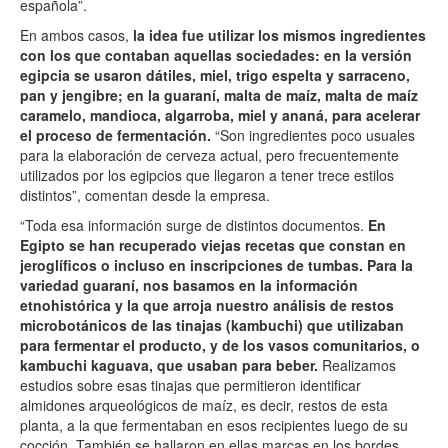
española”.
En ambos casos,
la idea fue utilizar los mismos ingredientes
con los que contaban aquellas sociedades: en la versión
egipcia se usaron dátiles, miel, trigo espelta y sarraceno,
pan y jengibre; en la guaraní, malta de maíz, malta de maíz
caramelo, mandioca, algarroba, miel y ananá, para acelerar
el proceso de fermentación.
“Son ingredientes poco usuales
para la elaboración de cerveza actual, pero frecuentemente
utilizados por los egipcios que llegaron a tener trece estilos
distintos”, comentan desde la empresa.
“Toda esa información surge de distintos documentos.
En
Egipto se han recuperado viejas recetas que constan en
jeroglíficos o incluso en inscripciones de tumbas.
Para la
variedad guaraní, nos basamos en la información
etnohistórica y la que arroja nuestro análisis de restos
microbotánicos de las tinajas (kambuchi) que utilizaban
para fermentar el producto, y de los vasos comunitarios, o
kambuchi kaguava, que usaban para beber.
Realizamos
estudios sobre esas tinajas que permitieron identificar
almidones arqueológicos de maíz, es decir, restos de esta
planta, a la que fermentaban en esos recipientes luego de su
cocción. También se hallaron en ellas marcas en los bordes