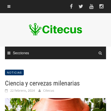
Saltar
al
contenido
Secciones
NOTICIAS
Ciencia y cervezas milenarias
22 febrero, 2024
Citecus