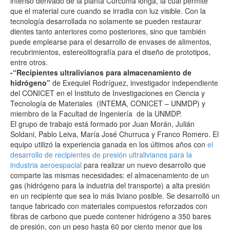
intenso derivado de la planta Cúrcuma longa, la cual permite
que el material cure cuando se irradia con luz visible. Con la
tecnología desarrollada no solamente se pueden restaurar
dientes tanto anteriores como posteriores, sino que también
puede emplearse para el desarrollo de envases de alimentos,
recubrimientos, estereolitografía para el diseño de prototipos,
entre otros.
-“Recipientes ultralivianos para almacenamiento de
hidrógeno”
de Exequiel Rodríguez, investigador independiente
del CONICET en el Instituto de Investigaciones en Ciencia y
Tecnología de Materiales (INTEMA, CONICET – UNMDP) y
miembro de la Facultad de Ingeniería de la UNMDP.
El grupo de trabajo está formado por Juan Morán, Julián
Soldani, Pablo Leiva, María José Churruca y Franco Romero. El
equipo utilizó la experiencia ganada en los últimos años con
el
desarrollo de recipientes de presión ultralivianos para la
industria aeroespacial
para realizar un nuevo desarrollo que
comparte las mismas necesidades: el almacenamiento de un
gas (hidrógeno para la industria del transporte) a alta presión
en un recipiente que sea lo más liviano posible. Se desarrolló un
tanque fabricado con materiales compuestos reforzados con
fibras de carbono que puede contener hidrógeno a 350 bares
de presión, con un peso hasta 60 por ciento menor que los