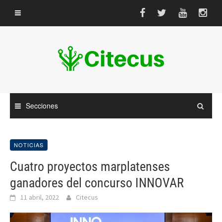
Saltar
al
contenido
Secciones
NOTICIAS
Cuatro proyectos marplatenses
ganadores del concurso INNOVAR
11 abril, 2022
Citecus