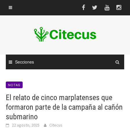
Saltar
al
contenido
Secciones
NOTAS
El relato de cinco marplatenses que
formaron parte de la campaña al cañón
submarino
22 agosto, 2025
Citecus