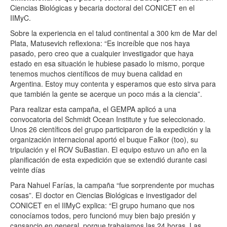
Ciencias Biológicas y becaria doctoral del CONICET en el
IIMyC.
Sobre la experiencia en el talud continental a 300 km de Mar del
Plata, Matusevich reflexiona: “Es increíble que nos haya
pasado, pero creo que a cualquier investigador que haya
estado en esa situación le hubiese pasado lo mismo, porque
tenemos muchos científicos de muy buena calidad en
Argentina. Estoy muy contenta y esperamos que esto sirva para
que también la gente se acerque un poco más a la ciencia”.
Para realizar esta campaña, el GEMPA aplicó a una
convocatoria del Schmidt Ocean Institute y fue seleccionado.
Unos 26 científicos del grupo participaron de la expedición y la
organización internacional aportó el buque Falkor (too), su
tripulación y el ROV SuBastian. El equipo estuvo un año en la
planificación de esta expedición que se extendió durante casi
veinte días
Para Nahuel Farías, la campaña “fue sorprendente por muchas
cosas”. El doctor en Ciencias Biológicas e investigador del
CONICET en el IIMyC explica: “El grupo humano que nos
conocíamos todos, pero funcionó muy bien bajo presión y
cansancio en general, porque trabajamos las 24 horas. Las