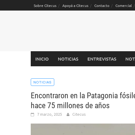
Saltar
Sobre Citecus
Apoyá a Citecus
Contacto
Comercial
al
contenido
INICIO
NOTICIAS
ENTREVISTAS
NOT
NOTICIAS
Encontraron en la Patagonia fósil
hace 75 millones de años
7 marzo, 2025
Citecus