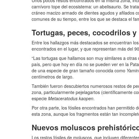
Unos pocos restos encontrados en la misma zona, incl
carnívoro tope del ecosistema: un abelisaurio. Se trat
cráneo macizo armado de dientes agudos y afilados co
comunes de su tiempo, entre los que se destaca el f
Tortugas, peces, cocodrilos y 
Entre los hallazgos más destacados se encuentran los
encontrados en el lugar, y que representan más del 9
“Las tortugas que hallamos son muy similares a otras 
país, pero que hoy en día no se pueden ver en la Pata
de una especie de gran tamaño conocida como
Yamin
centímetros de largo.
También fueron descubiertos numerosos restos de pec
zona, particularmente pejelagartos (científicamente c
especie
Metaceratodus kaopen
.
Por otra parte, los fósiles encontrados han permitido d
esta zona, aunque los fragmentos están tan incomplet
Nuevos moluscos prehistóric
Los restos fósiles de moluscos, que incluyen diferente