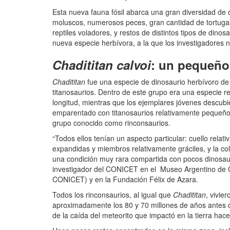
Esta nueva fauna fósil abarca una gran diversidad de
moluscos, numerosos peces, gran cantidad de tortuga
reptiles voladores, y restos de distintos tipos de dino
nueva especie herbívora, a la que los investigadore
Chadititan calvoi
: un pequeño 
Chadititan
fue una especie de dinosaurio herbívoro de
titanosaurios. Dentro de este grupo era una especie 
longitud, mientras que los ejemplares jóvenes descubi
emparentado con titanosaurios relativamente peque
grupo conocido como rinconsaurios.
“Todos ellos tenían un aspecto particular: cuello rel
expandidas y miembros relativamente gráciles, y la c
una condición muy rara compartida con pocos dinosaurio
investigador del CONICET en el Museo Argentino de 
CONICET) y en la Fundación Félix de Azara.
Todos los rinconsaurios, al igual que
Chadititan
, vivie
aproximadamente los 80 y 70 millones de años antes de
de la caída del meteorito que impactó en la tierra hac