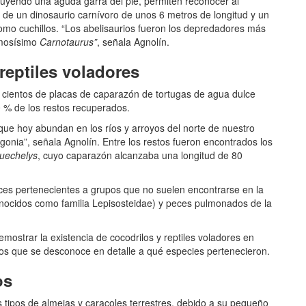
uyendo una aguda garra del pie, permiten reconocer al
a de un dinosaurio carnívoro de unos 6 metros de longitud y un
mo cuchillos. “Los abelisaurios fueron los depredadores más
amosísimo
Carnotaurus”
, señala Agnolín.
reptiles voladores
 cientos de placas de caparazón de tortugas de agua dulce
0 % de los restos recuperados.
que hoy abundan en los ríos y arroyos del norte de nuestro
gonia”, señala Agnolín. Entre los restos fueron encontrados los
uechelys
, cuyo caparazón alcanzaba una longitud de 80
es pertenecientes a grupos que no suelen encontrarse en la
onocidos como familia Lepisosteidae) y peces pulmonados de la
emostrar la existencia de cocodrilos y reptiles voladores en
os que se desconoce en detalle a qué especies pertenecieron.
os
s tipos de almejas y caracoles terrestres, debido a su pequeño