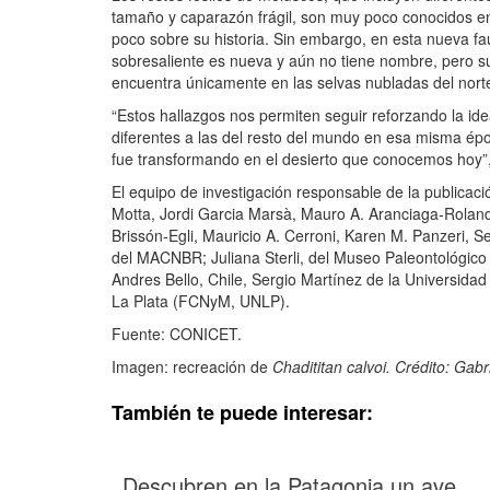
tamaño y caparazón frágil, son muy poco conocidos en 
poco sobre su historia. Sin embargo, en esta nueva f
sobresaliente es nueva y aún no tiene nombre, pero 
encuentra únicamente en las selvas nubladas del norte
“Estos hallazgos nos permiten seguir reforzando la id
diferentes a las del resto del mundo en esa misma épo
fue transformando en el desierto que conocemos hoy”,
El equipo de investigación responsable de la publica
Motta, Jordi Garcia Marsà, Mauro A. Aranciaga-Roland
Brissón-Egli, Mauricio A. Cerroni, Karen M. Panzeri, 
del MACNBR; Juliana Sterli, del Museo Paleontológico 
Andres Bello, Chile, Sergio Martínez de la Universid
La Plata (FCNyM, UNLP).
Fuente: CONICET.
Imagen: recreación de
Chadititan calvoi. Crédito: Gabr
También te puede interesar:
Descubren en la Patagonia un ave