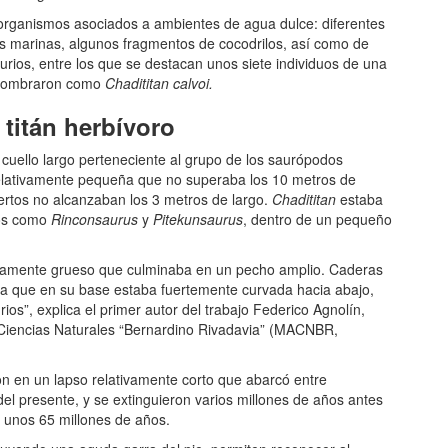
 organismos asociados a ambientes de agua dulce: diferentes
s marinas, algunos fragmentos de cocodrilos, así como de
saurios, entre los que se destacan unos siete individuos de una
s nombraron como
Chadititan calvoi.
titán herbívoro
 cuello largo perteneciente al grupo de los saurópodos
relativamente pequeña que no superaba los 10 metros de
ertos no alcanzaban los 3 metros de largo.
Chadititan
estaba
ños como
Rinconsaurus
y
Pitekunsaurus
, dentro de un pequeño
ativamente grueso que culminaba en un pecho amplio. Caderas
ola que en su base estaba fuertemente curvada hacia abajo,
s”, explica el primer autor del trabajo Federico Agnolín,
Ciencias Naturales “Bernardino Rivadavia” (MACNBR,
ron en un lapso relativamente corto que abarcó entre
l presente, y se extinguieron varios millones de años antes
e unos 65 millones de años.