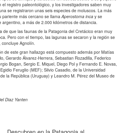
el registro paleontológico, y los investigadores saben muy
auna se registraron unas seis especies de moluscos. La más
su pariente más cercano se llama
Aperostoma inca
y se
 argentino, a más de 2.000 kilómetros de distancia.
ea de que las faunas de la Patagonia del Cretácico eran muy
ca. Pero con el tiempo, las lagunas se secaron y la región se
 concluye Agnolín.
ción de este gran hallazgo está compuesto además por Matías
o, Gerardo Álvarez-Herrera, Sebastian Rozadilla, Federico
Sergio Bogan, Sergio E. Miquel, Diego Pol y Fernando E. Novas,
Egidio Feruglio (MEF); Silvio Casadio, de la Universidad
ad de la República (Uruguay) y Leandro M. Pérez del Museo de
iel Diaz Yanten
Descubren en la Patagonia al