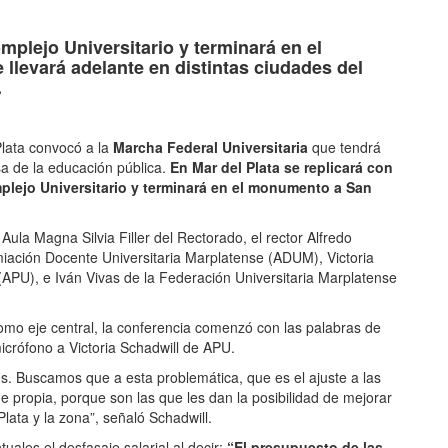
tir
omplejo Universitario y terminará en el
llevará adelante en distintas ciudades del
.
lata convocó a la
Marcha Federal Universitaria
que tendrá
sa de la educación pública.
En Mar del Plata se replicará con
mplejo Universitario y terminará en el monumento a San
Aula Magna Silvia Filler del Rectorado, el rector Alfredo
remiación Docente Universitaria Marplatense (ADUM), Victoria
APU), e Iván Vivas de la Federación Universitaria Marplatense
mo eje central, la conferencia comenzó con las palabras de
icrófono a Victoria Schadwill de APU.
s. Buscamos que a esta problemática, que es el ajuste a las
e propia, porque son las que les dan la posibilidad de mejorar
lata y la zona”, señaló Schadwill.
ales el desfasaje salarial al decir:
“El presupuesto de las