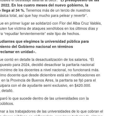
 2022. En los cuatro meses del nuevo gobierno, la
 llega al 34 %.
Tenemos más de un tercio de nuestros
ca total, así que hay mucho para pelear y revertir”.
ue en primer lugar se solidarizó con Flor del Alba Cruz Valdés,
quien fue víctima de ataques xenófobos en los últimos días y
a “repudiar fervientemente” este tipo de hechos.
diantes que elegimos la universidad pública para
miento del Gobierno nacional en términos
 reclamar en unidad».
 contó en detalle la desactualización de los salarios. “El
uesto para 2024, decidió desactivar la paritaria nacional
io mínimo de los docentes a nivel nacional, no funcionará más.
ínimo docente que desde diciembre está sin modificaciones en
 la Provincia de Buenos Aires, la paritaria se fijó para el
quipara con el de ayudante semi exclusivo, en $420.000.
 detalló.
mparó lo que sucede dentro de las universidades con la
públicos.
nar a los trabajadores de las universidades de lo que cobran el