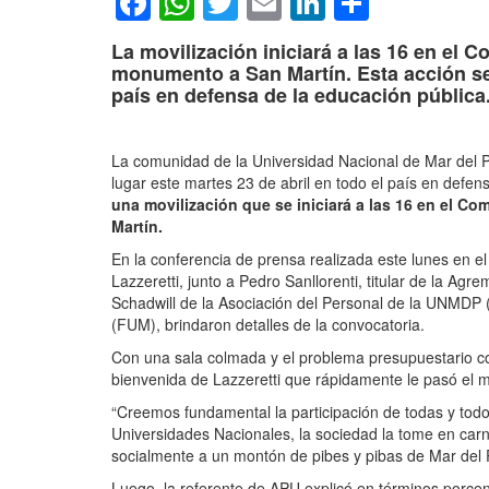
Facebook
WhatsApp
Twitter
Email
LinkedIn
Compar
La movilización iniciará a las 16 en el C
monumento a San Martín. Esta acción se 
país en defensa de la educación pública
La comunidad de la Universidad Nacional de Mar del P
lugar este martes 23 de abril en todo el país en defen
una movilización que se iniciará a las 16 en el Co
Martín.
En la conferencia de prensa realizada este lunes en el 
Lazzeretti, junto a Pedro Sanllorenti, titular de la Ag
Schadwill de la Asociación del Personal de la UNMDP (
(FUM), brindaron detalles de la convocatoria.
Con una sala colmada y el problema presupuestario co
bienvenida de Lazzeretti que rápidamente le pasó el m
“Creemos fundamental la participación de todas y todo
Universidades Nacionales, la sociedad la tome en carn
socialmente a un montón de pibes y pibas de Mar del P
Luego, la referente de APU explicó en términos porcentu