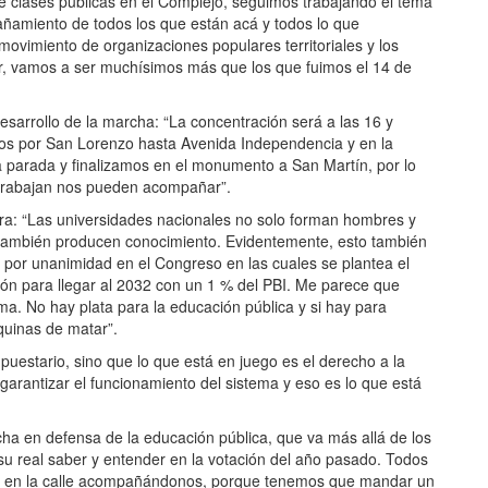
de clases públicas en el Complejo, seguimos trabajando el tema
amiento de todos los que están acá y todos lo que
 movimiento de organizaciones populares territoriales y los
r, vamos a ser muchísimos más que los que fuimos el 14 de
desarrollo de la marcha: “La concentración será a las 16 y
os por San Lorenzo hasta Avenida Independencia y en la
 parada y finalizamos en el monumento a San Martín, por lo
 trabajan nos pueden acompañar”.
abra: “Las universidades nacionales no solo forman hombres y
o también producen conocimiento. Evidentemente, esto también
 por unanimidad en el Congreso en las cuales se plantea el
ación para llegar al 2032 con un 1 % del PBI. Me parece que
ma. No hay plata para la educación pública y si hay para
uinas de matar”.
upuestario, sino que lo que está en juego es el derecho a la
arantizar el funcionamiento del sistema y eso es lo que está
a en defensa de la educación pública, que va más allá de los
su real saber y entender en la votación del año pasado. Todos
tar en la calle acompañándonos, porque tenemos que mandar un