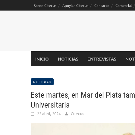
Saltar
Sobre Citecus
Apoyá a Citecus
Contacto
Comercial
al
contenido
INICIO
NOTICIAS
ENTREVISTAS
NOT
NOTICIAS
Este martes, en Mar del Plata tam
Universitaria
22 abril, 2024
Citecus