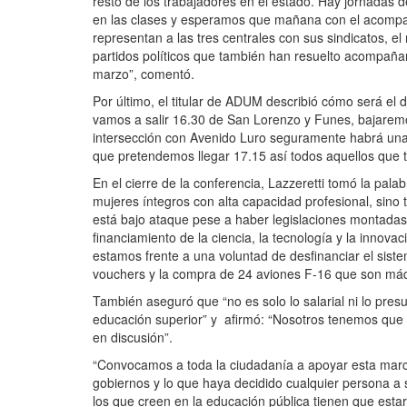
resto de los trabajadores en el estado. Hay jornadas 
en las clases y esperamos que mañana con el acompañ
representan a las tres centrales con sus sindicatos, el
partidos políticos que también han resuelto acompaña
marzo”, comentó.
Por último, el titular de ADUM describió cómo será el 
vamos a salir 16.30 de San Lorenzo y Funes, bajarem
intersección con Avenido Luro seguramente habrá una
que pretendemos llegar 17.15 así todos aquellos que
En el cierre de la conferencia, Lazzeretti tomó la pal
mujeres íntegros con alta capacidad profesional, sin
está bajo ataque pese a haber legislaciones montadas
financiamiento de la ciencia, la tecnología y la innov
estamos frente a una voluntad de desfinanciar el siste
vouchers y la compra de 24 aviones F-16 que son máq
También aseguró que “no es solo lo salarial ni lo pres
educación superior” y afirmó: “Nosotros tenemos que g
en discusión”.
“Convocamos a toda la ciudadanía a apoyar esta march
gobiernos y lo que haya decidido cualquier persona a 
los que creen en la educación pública tienen que es