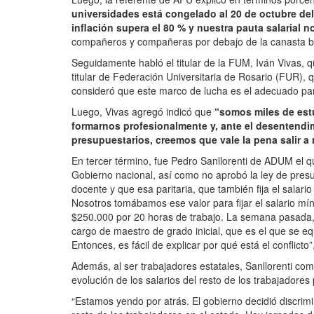
universidades está congelado al 20 de octubre del
inflación supera el 80 % y nuestra pauta salarial no
compañeros y compañeras por debajo de la canasta bási
Seguidamente habló el titular de la FUM, Iván Vivas, q
titular de Federación Universitaria de Rosario (FUR), 
consideró que este marco de lucha es el adecuado par
Luego, Vivas agregó indicó que
“somos miles de estu
formarnos profesionalmente y, ante el desentendi
presupuestarios, creemos que vale la pena salir a
En tercer término, fue Pedro Sanllorenti de ADUM el que
Gobierno nacional, así como no aprobó la ley de presup
docente y que esa paritaria, que también fija el salar
Nosotros tomábamos ese valor para fijar el salario m
$250.000 por 20 horas de trabajo. La semana pasada, en
cargo de maestro de grado inicial, que es el que se e
Entonces, es fácil de explicar por qué está el conflicto”,
Además, al ser trabajadores estatales, Sanllorenti co
evolución de los salarios del resto de los trabajadores 
“Estamos yendo por atrás. El gobierno decidió discrimi