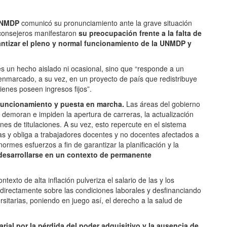
 UNMDP
comunicó su pronunciamiento ante la grave situación
 consejeros manifestaron
su preocupación frente a la falta de
antizar el pleno y normal funcionamiento de la UNMDP y
es un hecho aislado ni ocasional, sino que “responde a un
 enmarcado, a su vez, en un proyecto de país que redistribuye
enes poseen ingresos fijos”.
funcionamiento y puesta en marcha.
Las áreas del gobierno
 demoran e impiden la apertura de carreras, la actualización
nes de titulaciones. A su vez, esto repercute en el sistema
as y obliga a trabajadores docentes y no docentes afectados a
enormes esfuerzos a fin de garantizar la planificación y la
desarrollarse en un contexto de permanente
texto de alta inflación pulveriza el salario de las y los
directamente sobre las condiciones laborales y desfinanciando
rsitarias, poniendo en juego así, el derecho a la salud de
rial por la pérdida del poder adquisitivo y la ausencia de