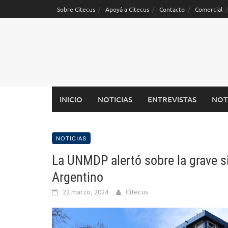
Saltar
Sobre Citecus
Apoyá a Citecus
Contacto
Comercial
al
contenido
INICIO
NOTICIAS
ENTREVISTAS
NOT
NOTICIAS
La UNMDP alertó sobre la grave si
Argentino
22 marzo, 2024
Citecus