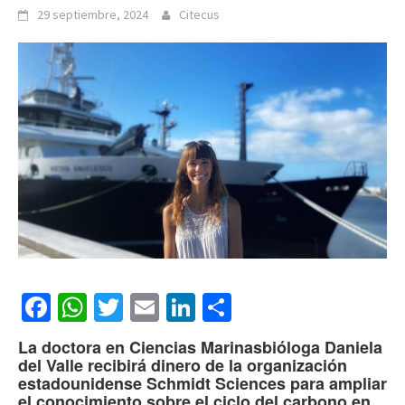
29 septiembre, 2024
Citecus
Facebook
WhatsApp
Twitter
Email
LinkedIn
Compartir
La doctora en Ciencias Marinasbióloga Daniela
del Valle recibirá dinero de la organización
estadounidense Schmidt Sciences para ampliar
el conocimiento sobre el ciclo del carbono en