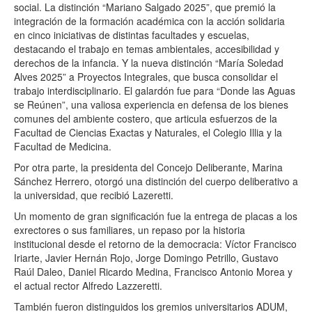
social. La distinción “Mariano Salgado 2025”, que premió la
integración de la formación académica con la acción solidaria
en cinco iniciativas de distintas facultades y escuelas,
destacando el trabajo en temas ambientales, accesibilidad y
derechos de la infancia. Y la nueva distinción “María Soledad
Alves 2025” a Proyectos Integrales, que busca consolidar el
trabajo interdisciplinario. El galardón fue para “Donde las Aguas
se Reúnen”, una valiosa experiencia en defensa de los bienes
comunes del ambiente costero, que articula esfuerzos de la
Facultad de Ciencias Exactas y Naturales, el Colegio Illia y la
Facultad de Medicina.
Por otra parte, la presidenta del Concejo Deliberante, Marina
Sánchez Herrero, otorgó una distinción del cuerpo deliberativo a
la universidad, que recibió Lazeretti.
Un momento de gran significación fue la entrega de placas a los
exrectores o sus familiares, un repaso por la historia
institucional desde el retorno de la democracia: Víctor Francisco
Iriarte, Javier Hernán Rojo, Jorge Domingo Petrillo, Gustavo
Raúl Daleo, Daniel Ricardo Medina, Francisco Antonio Morea y
el actual rector Alfredo Lazzeretti.
También fueron distinguidos los gremios universitarios ADUM,