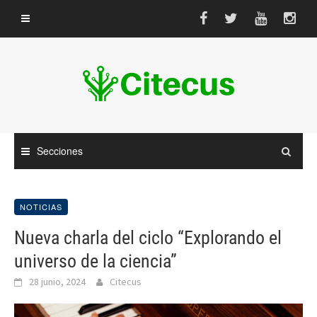
Saltar
al
contenido
Secciones
NOTICIAS
Nueva charla del ciclo “Explorando el
universo de la ciencia”
28 junio, 2024
Citecus