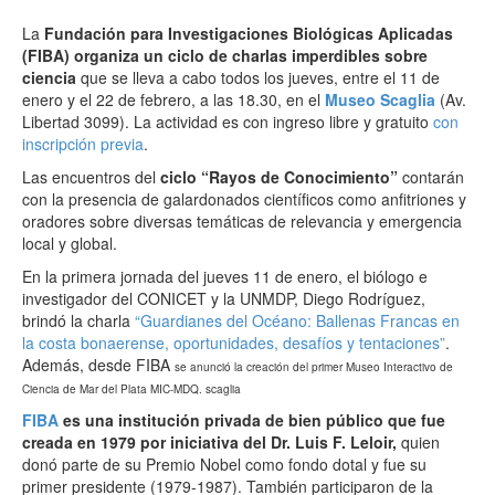
La
Fundación para Investigaciones Biológicas Aplicadas
(FIBA) organiza un ciclo de charlas imperdibles sobre
ciencia
que se lleva a cabo todos los jueves, entre el 11 de
enero y el 22 de febrero, a las 18.30, en el
Museo Scaglia
(Av.
Libertad 3099). La actividad es con ingreso libre y gratuito
con
inscripción previa
.
Las encuentros del
ciclo “Rayos de Conocimiento”
contarán
con la presencia de galardonados científicos como anfitriones y
oradores sobre diversas temáticas de relevancia y emergencia
local y global.
En la primera jornada del jueves 11 de enero, el biólogo e
investigador del CONICET y la UNMDP, Diego Rodríguez,
brindó la charla
“Guardianes del Océano: Ballenas Francas en
la costa bonaerense, oportunidades, desafíos y tentaciones”
.
Además, desde FIBA
se anunció la creación del primer Museo Interactivo de
Ciencia de Mar del Plata MIC-MDQ. scaglia
FIBA
es una institución privada de bien público que fue
creada en 1979 por iniciativa del Dr. Luis F. Leloir,
quien
donó parte de su Premio Nobel como fondo dotal y fue su
primer presidente (1979-1987). También participaron de la